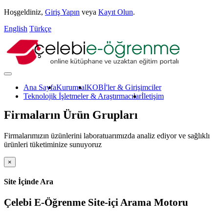
Hoşgeldiniz,
Giriş Yapın
veya
Kayıt Olun
.
English
Türkçe
Ana Sayfa
Kurumsal
KOBİ'ler & Girişimciler
Teknolojik İşletmeler & Araştırmacılar
İletişim
Firmaların Ürün Grupları
Firmalarımızın üzünlerini laboratuarımızda analiz ediyor ve sağlıklı
ürünleri tüketiminize sunuyoruz
×
Site İçinde Ara
Çelebi E-Öğrenme Site-içi Arama Motoru