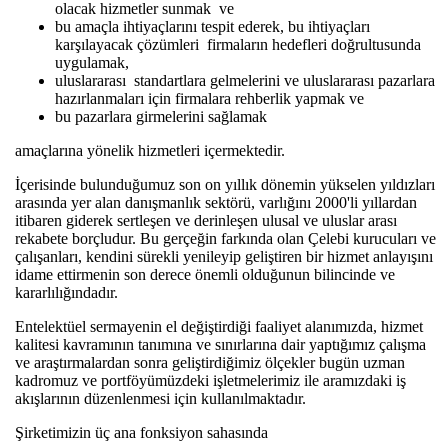
olacak hizmetler sunmak ve
bu amaçla ihtiyaçlarını tespit ederek, bu ihtiyaçları
karşılayacak çözümleri firmaların hedefleri doğrultusunda
uygulamak,
uluslararası standartlara gelmelerini ve uluslararası pazarlara
hazırlanmaları için firmalara rehberlik yapmak ve
bu pazarlara girmelerini sağlamak
amaçlarına yönelik hizmetleri içermektedir.
İçerisinde bulunduğumuz son on yıllık dönemin yükselen yıldızları
arasında yer alan danışmanlık sektörü, varlığını 2000'li yıllardan
itibaren giderek sertleşen ve derinleşen ulusal ve uluslar arası
rekabete borçludur. Bu gerçeğin farkında olan Çelebi kurucuları ve
çalışanları, kendini sürekli yenileyip geliştiren bir hizmet anlayışını
idame ettirmenin son derece önemli olduğunun bilincinde ve
kararlılığındadır.
Entelektüel sermayenin el değiştirdiği faaliyet alanımızda, hizmet
kalitesi kavramının tanımına ve sınırlarına dair yaptığımız çalışma
ve araştırmalardan sonra geliştirdiğimiz ölçekler bugün uzman
kadromuz ve portföyümüzdeki işletmelerimiz ile aramızdaki iş
akışlarının düzenlenmesi için kullanılmaktadır.
Şirketimizin üç ana fonksiyon sahasında