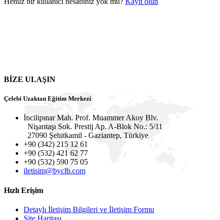
Henüz bir kullanıcı hesabınız yok mu?
Kayıt olun
BİZE ULAŞIN
Çelebi Uzaktan Eğitim Merkezi
İncilipınar Mah. Prof. Muammer Akoy Blv.
Nişantaşı Sok. Prestij Ap. A-Blok No.: 5/11
27090 Şehitkamil - Gaziantep, Türkiye
+90 (342) 215 12 61
+90 (532) 421 62 77
+90 (532) 590 75 05
iletisim@byclb.com
Hızlı Erişim
Detaylı İletişim Bilgileri ve İletişim Formu
Site Haritası