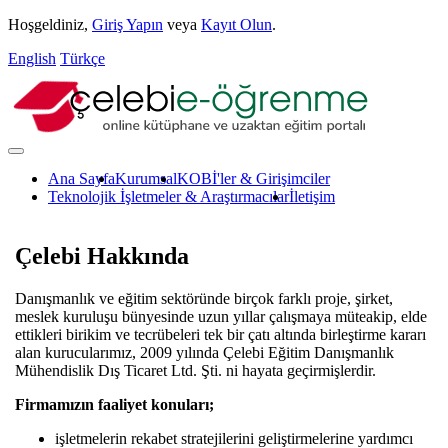
Hoşgeldiniz,
Giriş Yapın
veya
Kayıt Olun
.
English
Türkçe
Ana Sayfa
Kurumsal
KOBİ'ler & Girişimciler
Teknolojik İşletmeler & Araştırmacılar
İletişim
Çelebi Hakkında
Danışmanlık ve eğitim sektöründe birçok farklı proje, şirket,
meslek kuruluşu bünyesinde uzun yıllar çalışmaya müteakip, elde
ettikleri birikim ve tecrübeleri tek bir çatı altında birleştirme kararı
alan kurucularımız, 2009 yılında Çelebi Eğitim Danışmanlık
Mühendislik Dış Ticaret Ltd. Şti. ni hayata geçirmişlerdir.
Firmamızın faaliyet konuları;
işletmelerin rekabet stratejilerini geliştirmelerine yardımcı