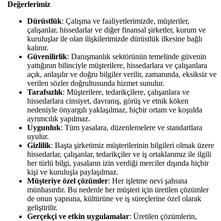
Değerlerimiz
Dürüstlük
: Çalışma ve faaliyetlerimizde, müşteriler,
çalışanlar, hissedarlar ve diğer finansal şirketler, kurum ve
kuruluşlar ile olan ilişkilerimizde dürüstlük ilkesine bağlı
kalınır.
Güvenilirlik
: Danışmanlık sektörünün temelinde güvenin
yattığının bilinciyle müşterilere, hissedarlara ve çalışanlara
açık, anlaşılır ve doğru bilgiler verilir, zamanında, eksiksiz ve
verilen sözler doğrultusunda hizmet sunulur.
Tarafsızlık
: Müşterilere, tedarikçilere, çalışanlara ve
hissedarlara cinsiyet, davranış, görüş ve etnik köken
nedeniyle önyargılı yaklaşılmaz, hiçbir ortam ve koşulda
ayrımcılık yapılmaz.
Uygunluk
: Tüm yasalara, düzenlemelere ve standartlara
uyulur.
Gizlilik
: Başta şirketimiz müşterilerinin bilgileri olmak üzere
hissedarlar, çalışanlar, tedarikçiler ve iş ortaklarımız ile ilgili
her türlü bilgi, yasaların izin verdiği merciler dışında hiçbir
kişi ve kuruluşla paylaşılmaz.
Müşteriye özel çözümler
: Her işletme nevi şahsına
münhasırdır. Bu nedenle her müşteri için üretilen çözümler
de onun yapısına, kültürüne ve iş süreçlerine özel olarak
geliştirilir.
Gerçekçi ve etkin uygulamalar
: Üretilen çözümlerin,