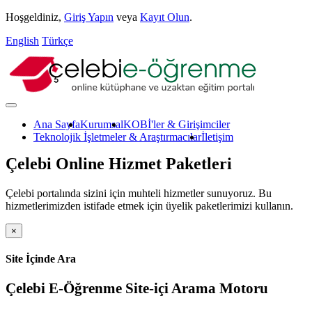
Hoşgeldiniz,
Giriş Yapın
veya
Kayıt Olun
.
English
Türkçe
Ana Sayfa
Kurumsal
KOBİ'ler & Girişimciler
Teknolojik İşletmeler & Araştırmacılar
İletişim
Çelebi Online Hizmet Paketleri
Çelebi portalında sizini için muhteli hizmetler sunuyoruz. Bu
hizmetlerimizden istifade etmek için üyelik paketlerimizi kullanın.
×
Site İçinde Ara
Çelebi E-Öğrenme Site-içi Arama Motoru