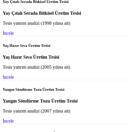
Yay Çıtalı Serada Bitkisel Üretim Tesisi
Yay Çıtalı Serada Bitkisel Üretim Tesisi
Tesis yatırım analizi (1998 yılına ait)
İncele
Yaş Hazır Sıva Üretim Tesisi
Yaş Hazır Sıva Üretim Tesisi
Tesis yatırım analizi (2005 yılına ait)
İncele
Yangın Söndürme Tozu Üretim Tesisi
Yangın Söndürme Tozu Üretim Tesisi
Tesis yatırım analizi (2007 yılına ait)
İncele