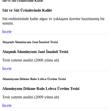
Süt ve Süt Ürünlerinde Kalite
Süt ve Süt Ürünlerinde Kalite
Süt endüstrisinde kalite algısı ve yaklaşımı üzerine hazırlanmış bir
sunum.
İncele
Alaşımlı Aluminyum Jant İmalati Tesisi
Alaşımlı Aluminyum Jant İmalati Tesisi
Tesis yatırım analizi (2006 yılına ait)
İncele
Aluminyum Dökme Rulo Lehva Üretim Tesisi
Aluminyum Dökme Rulo Lehva Üretim Tesisi
Tesis yatırım analizi (2009 yılına ait)
İncele