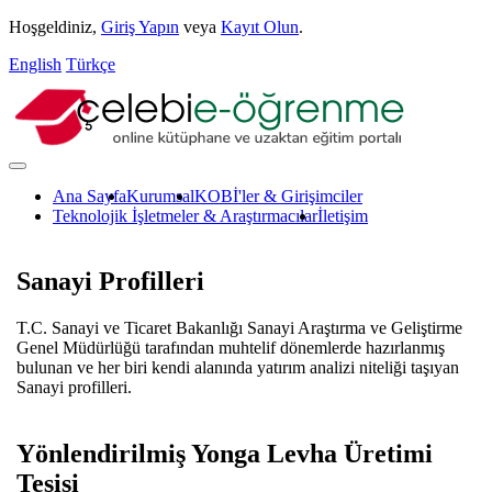
Hoşgeldiniz,
Giriş Yapın
veya
Kayıt Olun
.
English
Türkçe
Ana Sayfa
Kurumsal
KOBİ'ler & Girişimciler
Teknolojik İşletmeler & Araştırmacılar
İletişim
Sanayi Profilleri
T.C. Sanayi ve Ticaret Bakanlığı Sanayi Araştırma ve Geliştirme
Genel Müdürlüğü tarafından muhtelif dönemlerde hazırlanmış
bulunan ve her biri kendi alanında yatırım analizi niteliği taşıyan
Sanayi profilleri.
Yönlendirilmiş Yonga Levha Üretimi
Tesisi