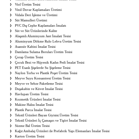
Viol Üretim Tesisi
Vinil Duvar Kaplamaları Üretimi
Vidala Deri İşleme ve Üretimi
Süt Mamulleri Üretimi
PVC Dış Cephe Kaplamaları İmalatı
Süt ve Süt Ürünlerinde Kalite
Alaşımlı Aluminyum Jant İmalati Tesisi
Aluminyum Dökme Rulo Lehva Üretim Tesisi
Asansör Kabini İmalat Tesisi
Damlama Sulama Boruları Üretim Tesisi
Çorap Üretim Tesisi
Çocuk Bezi ve Hijyenik Kadın Pedi İmalat Tesisi
PET Esaslı Şişelerde Su Şişeleme Tesisi
Naylon Torba ve Plastik Poşet Üretim Tesisi
Meyve Suyu Konsantresi Üretim Tesisi
Meyve ve Sebze Paketleme Tesisi
Duşakabin ve Küvet İmalat Tesisi
Havlupan Üretim Tesisi
Kozmetik Ürünleri İmalat Tesisi
Makine Halısı İmalat Tesisi
Plastik Parca İmalat Tesisi
Tekstil Ürünleri Bayan Giyisisi.Üretim Tesisi
Tekstil Ürünleri İç Çamaşırı ve Tişört İmalat Tesisi
Süzme Bal Üretim Tesisi
Kağıt Ambalaj Ürünleri ile Prefabrik Yapı Elemanları İmalat Tesisi
Karton Üretim Tesisi