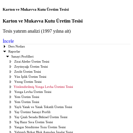
Karton ve Mukavva Kutu Üretim Tesisi
Karton ve Mukavva Kutu Üretim Tesisi
Tesis yatırım analizi (1997 yılına ait)
İncele
Ders Notları
Raporlar
Sanayi Profilleri
Zirai Aletler Üretim Tesisi
Zeytinyağı Üretim Tesisi
Zeolit Üretim Tesisi
Yün İplik Üretim Tesisi
Ytong Üretim Tesisi
Yönlendirilmiş Yonga Levha Üretimi Tesisi
Yonga Levha Üretim Tesisi
Yem Üretim Tesisi
Yem Üretim Tesisi
Yaylı Yatak ve Yatak Tekstili Üretim Tesisi
Yay Üretimi Sanayi Profili
Yay Çıtalı Serada Bitkisel Üretim Tesisi
Yaş Hazır Sıva Üretim Tesisi
Yangın Söndürme Tozu Üretim Tesisi
Yalıtımlı Briket Blok Asmolen İmalat Tesisi