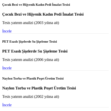
Çocuk Bezi ve Hijyenik Kadın Pedi İmalat Tesisi
Çocuk Bezi ve Hijyenik Kadın Pedi İmalat Tesisi
Tesis yatırım analizi (2003 yılına ait)
İncele
PET Esaslı Şişelerde Su Şişeleme Tesisi
PET Esaslı Şişelerde Su Şişeleme Tesisi
Tesis yatırım analizi (2006 yılına ait)
İncele
Naylon Torba ve Plastik Poşet Üretim Tesisi
Naylon Torba ve Plastik Poşet Üretim Tesisi
Tesis yatırım analizi (2002 yılına ait)
İncele