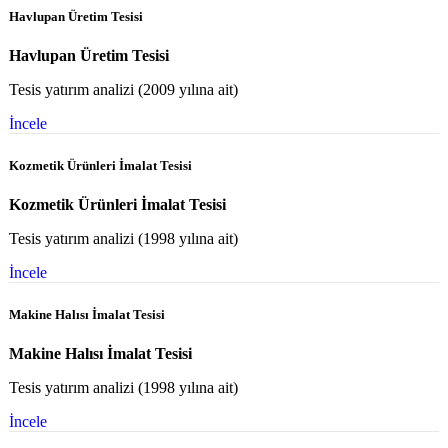
Havlupan Üretim Tesisi
Havlupan Üretim Tesisi
Tesis yatırım analizi (2009 yılına ait)
İncele
Kozmetik Ürünleri İmalat Tesisi
Kozmetik Ürünleri İmalat Tesisi
Tesis yatırım analizi (1998 yılına ait)
İncele
Makine Halısı İmalat Tesisi
Makine Halısı İmalat Tesisi
Tesis yatırım analizi (1998 yılına ait)
İncele