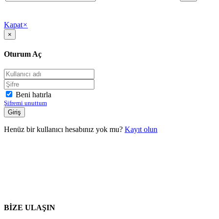
Kapat
×
×
Oturum Aç
Beni hatırla
Şifremi unuttum
Henüz bir kullanıcı hesabınız yok mu?
Kayıt olun
BİZE ULAŞIN