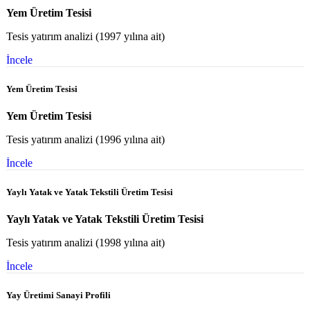
Yem Üretim Tesisi
Tesis yatırım analizi (1997 yılına ait)
İncele
Yem Üretim Tesisi
Yem Üretim Tesisi
Tesis yatırım analizi (1996 yılına ait)
İncele
Yaylı Yatak ve Yatak Tekstili Üretim Tesisi
Yaylı Yatak ve Yatak Tekstili Üretim Tesisi
Tesis yatırım analizi (1998 yılına ait)
İncele
Yay Üretimi Sanayi Profili