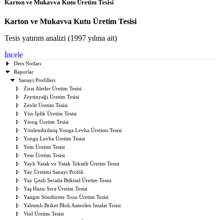
Karton ve Mukavva Kutu Üretim Tesisi
Karton ve Mukavva Kutu Üretim Tesisi
Tesis yatırım analizi (1997 yılına ait)
İncele
Ders Notları
Raporlar
Sanayi Profilleri
Zirai Aletler Üretim Tesisi
Zeytinyağı Üretim Tesisi
Zeolit Üretim Tesisi
Yün İplik Üretim Tesisi
Ytong Üretim Tesisi
Yönlendirilmiş Yonga Levha Üretimi Tesisi
Yonga Levha Üretim Tesisi
Yem Üretim Tesisi
Yem Üretim Tesisi
Yaylı Yatak ve Yatak Tekstili Üretim Tesisi
Yay Üretimi Sanayi Profili
Yay Çıtalı Serada Bitkisel Üretim Tesisi
Yaş Hazır Sıva Üretim Tesisi
Yangın Söndürme Tozu Üretim Tesisi
Yalıtımlı Briket Blok Asmolen İmalat Tesisi
Viol Üretim Tesisi