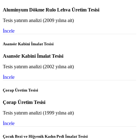
Aluminyum Dökme Rulo Lehva Üretim Tesisi
Tesis yatırım analizi (2009 yılına ait)
İncele
Asansör Kabini İmalat Tesisi
Asansör Kabini İmalat Tesisi
Tesis yatırım analizi (2002 yılına ait)
İncele
Çorap Üretim Tesisi
Çorap Üretim Tesisi
Tesis yatırım analizi (1999 yılına ait)
İncele
Çocuk Bezi ve Hijyenik Kadın Pedi İmalat Tesisi