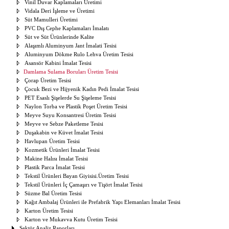
Vinil Duvar Kaplamaları Üretimi
Vidala Deri İşleme ve Üretimi
Süt Mamulleri Üretimi
PVC Dış Cephe Kaplamaları İmalatı
Süt ve Süt Ürünlerinde Kalite
Alaşımlı Aluminyum Jant İmalati Tesisi
Aluminyum Dökme Rulo Lehva Üretim Tesisi
Asansör Kabini İmalat Tesisi
Damlama Sulama Boruları Üretim Tesisi
Çorap Üretim Tesisi
Çocuk Bezi ve Hijyenik Kadın Pedi İmalat Tesisi
PET Esaslı Şişelerde Su Şişeleme Tesisi
Naylon Torba ve Plastik Poşet Üretim Tesisi
Meyve Suyu Konsantresi Üretim Tesisi
Meyve ve Sebze Paketleme Tesisi
Duşakabin ve Küvet İmalat Tesisi
Havlupan Üretim Tesisi
Kozmetik Ürünleri İmalat Tesisi
Makine Halısı İmalat Tesisi
Plastik Parca İmalat Tesisi
Tekstil Ürünleri Bayan Giyisisi.Üretim Tesisi
Tekstil Ürünleri İç Çamaşırı ve Tişört İmalat Tesisi
Süzme Bal Üretim Tesisi
Kağıt Ambalaj Ürünleri ile Prefabrik Yapı Elemanları İmalat Tesisi
Karton Üretim Tesisi
Karton ve Mukavva Kutu Üretim Tesisi
Sektör Analiz Raporları