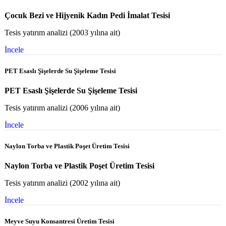
Çocuk Bezi ve Hijyenik Kadın Pedi İmalat Tesisi
Tesis yatırım analizi (2003 yılına ait)
İncele
PET Esaslı Şişelerde Su Şişeleme Tesisi
PET Esaslı Şişelerde Su Şişeleme Tesisi
Tesis yatırım analizi (2006 yılına ait)
İncele
Naylon Torba ve Plastik Poşet Üretim Tesisi
Naylon Torba ve Plastik Poşet Üretim Tesisi
Tesis yatırım analizi (2002 yılına ait)
İncele
Meyve Suyu Konsantresi Üretim Tesisi