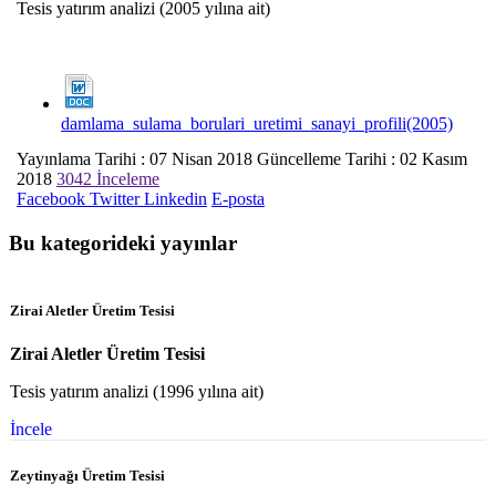
Tesis yatırım analizi (2005 yılına ait)
damlama_sulama_borulari_uretimi_sanayi_profili(2005)
Yayınlama Tarihi : 07 Nisan 2018
Güncelleme Tarihi : 02 Kasım
2018
3042 İnceleme
Facebook
Twitter
Linkedin
E-posta
Bu kategorideki yayınlar
Zirai Aletler Üretim Tesisi
Zirai Aletler Üretim Tesisi
Tesis yatırım analizi (1996 yılına ait)
İncele
Zeytinyağı Üretim Tesisi