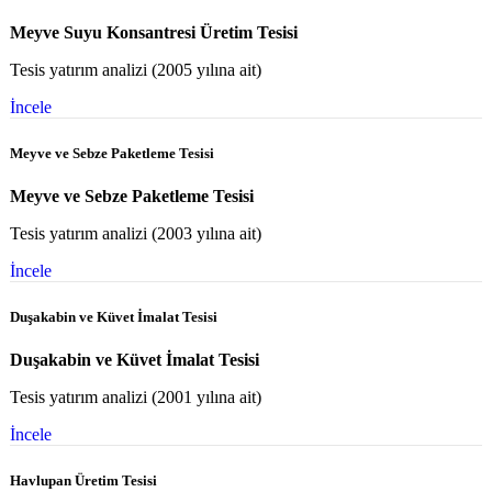
Meyve Suyu Konsantresi Üretim Tesisi
Tesis yatırım analizi (2005 yılına ait)
İncele
Meyve ve Sebze Paketleme Tesisi
Meyve ve Sebze Paketleme Tesisi
Tesis yatırım analizi (2003 yılına ait)
İncele
Duşakabin ve Küvet İmalat Tesisi
Duşakabin ve Küvet İmalat Tesisi
Tesis yatırım analizi (2001 yılına ait)
İncele
Havlupan Üretim Tesisi