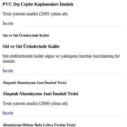
PVC Dış Cephe Kaplamaları İmalatı
Tesis yatırım analizi (2005 yılına ait)
İncele
Süt ve Süt Ürünlerinde Kalite
Süt ve Süt Ürünlerinde Kalite
Süt endüstrisinde kalite algısı ve yaklaşımı üzerine hazırlanmış bir
sunum.
İncele
Alaşımlı Aluminyum Jant İmalati Tesisi
Alaşımlı Aluminyum Jant İmalati Tesisi
Tesis yatırım analizi (2006 yılına ait)
İncele
Aluminyum Dökme Rulo Lehva Üretim Tesisi