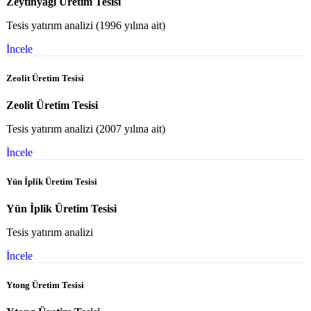
Zeytinyağı Üretim Tesisi
Tesis yatırım analizi (1996 yılına ait)
İncele
Zeolit Üretim Tesisi
Zeolit Üretim Tesisi
Tesis yatırım analizi (2007 yılına ait)
İncele
Yün İplik Üretim Tesisi
Yün İplik Üretim Tesisi
Tesis yatırım analizi
İncele
Ytong Üretim Tesisi