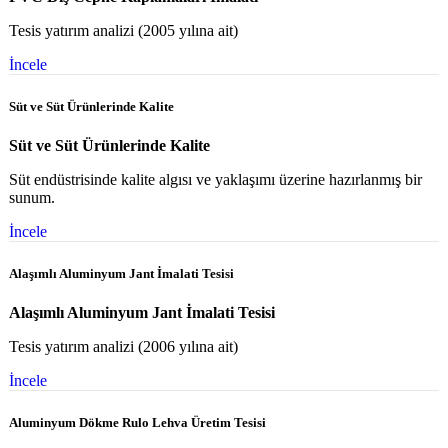
Tesis yatırım analizi (2005 yılına ait)
İncele
Süt ve Süt Ürünlerinde Kalite
Süt ve Süt Ürünlerinde Kalite
Süt endüstrisinde kalite algısı ve yaklaşımı üzerine hazırlanmış bir
sunum.
İncele
Alaşımlı Aluminyum Jant İmalati Tesisi
Alaşımlı Aluminyum Jant İmalati Tesisi
Tesis yatırım analizi (2006 yılına ait)
İncele
Aluminyum Dökme Rulo Lehva Üretim Tesisi