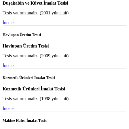
Duşakabin ve Küvet İmalat Tesisi
Tesis yatırım analizi (2001 yılına ait)
İncele
Havlupan Üretim Tesisi
Havlupan Üretim Tesisi
Tesis yatırım analizi (2009 yılına ait)
İncele
Kozmetik Ürünleri İmalat Tesisi
Kozmetik Ürünleri İmalat Tesisi
Tesis yatırım analizi (1998 yılına ait)
İncele
Makine Halısı İmalat Tesisi