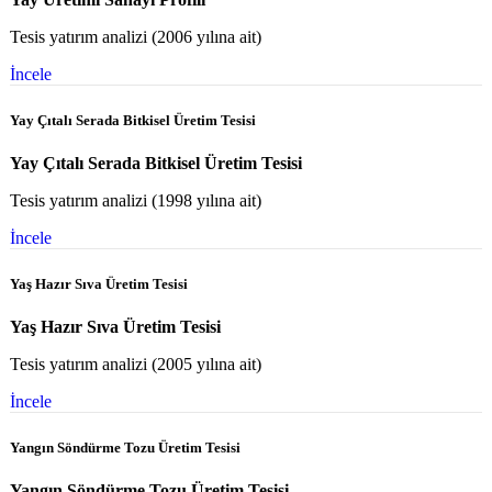
Tesis yatırım analizi (2006 yılına ait)
İncele
Yay Çıtalı Serada Bitkisel Üretim Tesisi
Yay Çıtalı Serada Bitkisel Üretim Tesisi
Tesis yatırım analizi (1998 yılına ait)
İncele
Yaş Hazır Sıva Üretim Tesisi
Yaş Hazır Sıva Üretim Tesisi
Tesis yatırım analizi (2005 yılına ait)
İncele
Yangın Söndürme Tozu Üretim Tesisi
Yangın Söndürme Tozu Üretim Tesisi