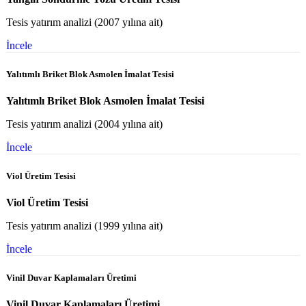
Tesis yatırım analizi (2007 yılına ait)
İncele
Yalıtımlı Briket Blok Asmolen İmalat Tesisi
Yalıtımlı Briket Blok Asmolen İmalat Tesisi
Tesis yatırım analizi (2004 yılına ait)
İncele
Viol Üretim Tesisi
Viol Üretim Tesisi
Tesis yatırım analizi (1999 yılına ait)
İncele
Vinil Duvar Kaplamaları Üretimi
Vinil Duvar Kaplamaları Üretimi