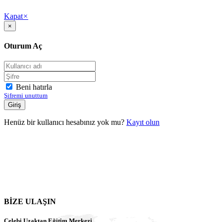
Kapat
×
×
Oturum Aç
Beni hatırla
Şifremi unuttum
Henüz bir kullanıcı hesabınız yok mu?
Kayıt olun
BİZE ULAŞIN
Çelebi Uzaktan Eğitim Merkezi