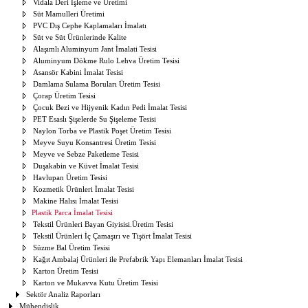
Vidala Deri İşleme ve Üretimi
Süt Mamulleri Üretimi
PVC Dış Cephe Kaplamaları İmalatı
Süt ve Süt Ürünlerinde Kalite
Alaşımlı Aluminyum Jant İmalati Tesisi
Aluminyum Dökme Rulo Lehva Üretim Tesisi
Asansör Kabini İmalat Tesisi
Damlama Sulama Boruları Üretim Tesisi
Çorap Üretim Tesisi
Çocuk Bezi ve Hijyenik Kadın Pedi İmalat Tesisi
PET Esaslı Şişelerde Su Şişeleme Tesisi
Naylon Torba ve Plastik Poşet Üretim Tesisi
Meyve Suyu Konsantresi Üretim Tesisi
Meyve ve Sebze Paketleme Tesisi
Duşakabin ve Küvet İmalat Tesisi
Havlupan Üretim Tesisi
Kozmetik Ürünleri İmalat Tesisi
Makine Halısı İmalat Tesisi
Plastik Parca İmalat Tesisi
Tekstil Ürünleri Bayan Giyisisi.Üretim Tesisi
Tekstil Ürünleri İç Çamaşırı ve Tişört İmalat Tesisi
Süzme Bal Üretim Tesisi
Kağıt Ambalaj Ürünleri ile Prefabrik Yapı Elemanları İmalat Tesisi
Karton Üretim Tesisi
Karton ve Mukavva Kutu Üretim Tesisi
Sektör Analiz Raporları
Mühendislik