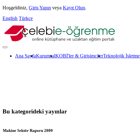
Hoşgeldiniz,
Giriş Yapın
veya
Kayıt Olun
.
English
Türkçe
Ana Sayfa
Kurumsal
KOBİ'ler & Girişimciler
Teknolojik İşletme
Bu kategorideki yayınlar
Makine Sektör Raporu 2009