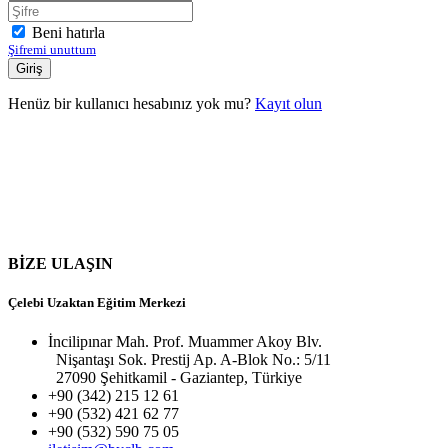
Beni hatırla
Şifremi unuttum
Henüz bir kullanıcı hesabınız yok mu?
Kayıt olun
BİZE ULAŞIN
Çelebi Uzaktan Eğitim Merkezi
İncilipınar Mah. Prof. Muammer Akoy Blv.
Nişantaşı Sok. Prestij Ap. A-Blok No.: 5/11
27090 Şehitkamil - Gaziantep, Türkiye
+90 (342) 215 12 61
+90 (532) 421 62 77
+90 (532) 590 75 05