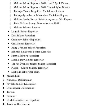
Makine Sektör Raporu - 2010 1nci 6 Aylık Dönem
Makine Sektör Raporu - 2010 2 nci 6 Aylık Dönem
Türkiye Takım Tezgahları Alt Sektörü Raporu
Türkiye İş ve İnşaat Makineleri Alt Sektör Raporu
Makina İmalat Sanayi Sektör Araştırması Oda Raporu
Türk Makine Sanayi Durum Analizi 2009
Makine Sektörü Raporu
Lojistik Sektör Raporları
Deri Sektör Raporları
Otomotiv Sektör Raporları
Gıda Sektör Raporları
Ağaç Ürünleri Sektör Raporları
Elektrik Elektronik Sektör Raporları
Kimya Sektörü Raporları
Metal Sanayi Sektör Raporları
Toprak Ürünleri Sanayi Sektör Raporları
Plastik - Kimya Sektörü Raporları
Muhtelif Sektör Raporları
Mühendislik
Kurumsal Dokümanlar
Faydalı Bilgiler Kılavuzları
Destekleyici Dokümanlar
Turizm
Formlar
Devlet Destekleri ve Teşvikler
Tarım ve Hayvancılık