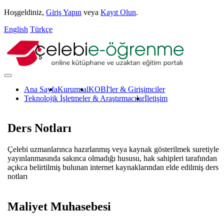
Hoşgeldiniz,
Giriş Yapın
veya
Kayıt Olun
.
English
Türkçe
Ana Sayfa
Kurumsal
KOBİ'ler & Girişimciler
Teknolojik İşletmeler & Araştırmacılar
İletişim
Ders Notları
Çelebi uzmanlarınca hazırlanmış veya kaynak gösterilmek suretiyle
yayınlanmasında sakınca olmadığı hususu, hak sahipleri tarafından
açıkca belirtilmiş bulunan internet kaynaklarından elde edilmiş ders
notları
Maliyet Muhasebesi