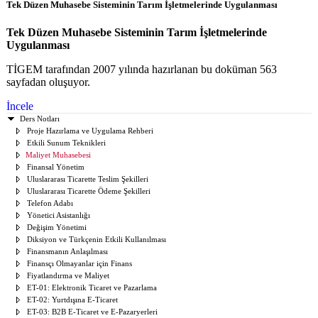
Tek Düzen Muhasebe Sisteminin Tarım İşletmelerinde Uygulanması
Tek Düzen Muhasebe Sisteminin Tarım İşletmelerinde
Uygulanması
TİGEM tarafından 2007 yılında hazırlanan bu doküman 563
sayfadan oluşuyor.
İncele
Ders Notları
Proje Hazırlama ve Uygulama Rehberi
Etkili Sunum Teknikleri
Maliyet Muhasebesi
Finansal Yönetim
Uluslararası Ticarette Teslim Şekilleri
Uluslararası Ticarette Ödeme Şekilleri
Telefon Adabı
Yönetici Asistanlığı
Değişim Yönetimi
Diksiyon ve Türkçenin Etkili Kullanılması
Finansmanın Anlaşılması
Finansçı Olmayanlar için Finans
Fiyatlandırma ve Maliyet
ET-01: Elektronik Ticaret ve Pazarlama
ET-02: Yurtdışına E-Ticaret
ET-03: B2B E-Ticaret ve E-Pazaryerleri