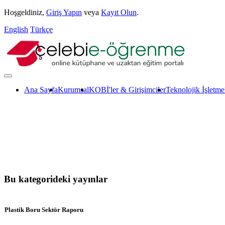
Hoşgeldiniz,
Giriş Yapın
veya
Kayıt Olun
.
English
Türkçe
Ana Sayfa
Kurumsal
KOBİ'ler & Girişimciler
Teknolojik İşletme
Bu kategorideki yayınlar
Plastik Boru Sektör Raporu