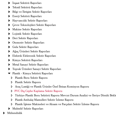
İnşaat Sektörü Raporları
Tekstil Sektörü Raporları
Bilgi ve İletişim Sektör Raporları
Enerji Sektörü Raporları
Hayvancılık Sektör Raporları
Çevre Teknolojileri Sektör Raporları
Makine Sektör Raporları
Lojistik Sektör Raporları
Deri Sektör Raporları
Otomotiv Sektör Raporları
Gıda Sektör Raporları
Ağaç Ürünleri Sektör Raporları
Elektrik Elektronik Sektör Raporları
Kimya Sektörü Raporları
Metal Sanayi Sektör Raporları
Toprak Ürünleri Sanayi Sektör Raporları
Plastik - Kimya Sektörü Raporları
Plastik Boru Sektör Raporu
Plastik Sektör Raporu
Araç Lastiği ve Plastik Ürünler Özel İhtisas Komisyon Raporu
PVC Dış Cephe Kaplama Sektör Raporu
Türkiye Plastik Boru Sektörü Raporu Mevcut Durum Analizi ve İleriye Dönük Bekle
Plastik Ambalaj Mamulleri Sektör İzleme Raporu
Plastik İşleme Makineleri ve Aksam ve Parçaları Sektör İzleme Raporu
Muhtelif Sektör Raporları
Mühendislik