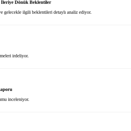
İleriye Dönük Beklentiler
 gelecekle ilgili beklentileri detaylı analiz ediyor.
eleri irdeliyor.
Raporu
umu inceleniyor.