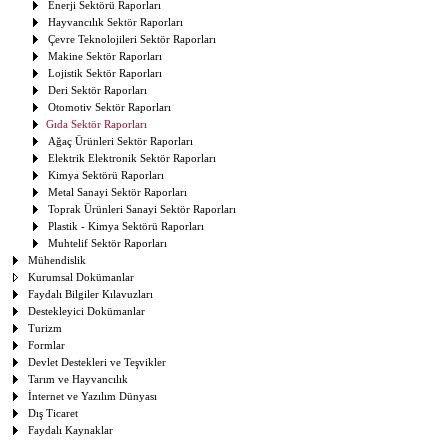
Enerji Sektörü Raporları
Hayvancılık Sektör Raporları
Çevre Teknolojileri Sektör Raporları
Makine Sektör Raporları
Lojistik Sektör Raporları
Deri Sektör Raporları
Otomotiv Sektör Raporları
Gıda Sektör Raporları
Ağaç Ürünleri Sektör Raporları
Elektrik Elektronik Sektör Raporları
Kimya Sektörü Raporları
Metal Sanayi Sektör Raporları
Toprak Ürünleri Sanayi Sektör Raporları
Plastik - Kimya Sektörü Raporları
Muhtelif Sektör Raporları
Mühendislik
Kurumsal Dokümanlar
Faydalı Bilgiler Kılavuzları
Destekleyici Dokümanlar
Turizm
Formlar
Devlet Destekleri ve Teşvikler
Tarım ve Hayvancılık
İnternet ve Yazılım Dünyası
Dış Ticaret
Faydalı Kaynaklar