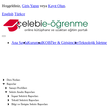
Hoşgeldiniz,
Giriş Yapın
veya
Kayıt Olun
.
English
Türkçe
Ana Sayfa
Kurumsal
KOBİ'ler & Girişimciler
Teknolojik İşletme
Ders Notları
Raporlar
Sanayi Profilleri
Sektör Analiz Raporları
İnşaat Sektörü Raporları
Tekstil Sektörü Raporları
Bilgi ve İletişim Sektör Raporları