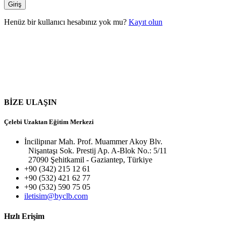
Henüz bir kullanıcı hesabınız yok mu?
Kayıt olun
BİZE ULAŞIN
Çelebi Uzaktan Eğitim Merkezi
İncilipınar Mah. Prof. Muammer Akoy Blv.
Nişantaşı Sok. Prestij Ap. A-Blok No.: 5/11
27090 Şehitkamil - Gaziantep, Türkiye
+90 (342) 215 12 61
+90 (532) 421 62 77
+90 (532) 590 75 05
iletisim@byclb.com
Hızlı Erişim