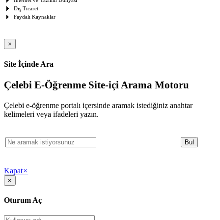
İnternet ve Yazılım Dünyası
Dış Ticaret
Faydalı Kaynaklar
×
Site İçinde Ara
Çelebi E-Öğrenme Site-içi Arama Motoru
Çelebi e-öğrenme portalı içersinde aramak istediğiniz anahtar
kelimeleri veya ifadeleri yazın.
Kapat
×
×
Oturum Aç