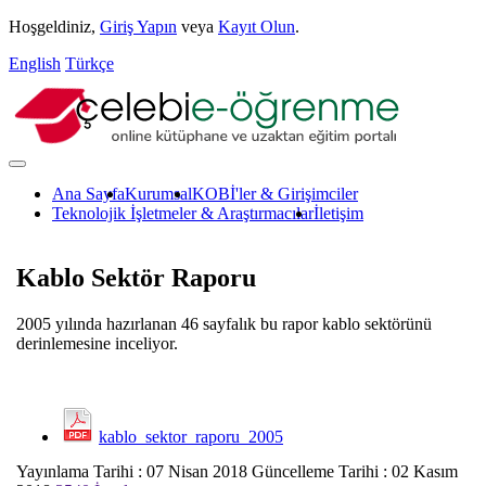
Hoşgeldiniz,
Giriş Yapın
veya
Kayıt Olun
.
English
Türkçe
Ana Sayfa
Kurumsal
KOBİ'ler & Girişimciler
Teknolojik İşletmeler & Araştırmacılar
İletişim
Kablo Sektör Raporu
2005 yılında hazırlanan 46 sayfalık bu rapor kablo sektörünü
derinlemesine inceliyor.
kablo_sektor_raporu_2005
Yayınlama Tarihi : 07 Nisan 2018
Güncelleme Tarihi : 02 Kasım