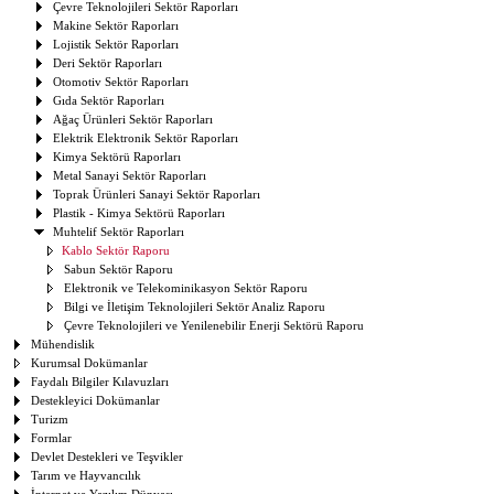
Çevre Teknolojileri Sektör Raporları
Makine Sektör Raporları
Lojistik Sektör Raporları
Deri Sektör Raporları
Otomotiv Sektör Raporları
Gıda Sektör Raporları
Ağaç Ürünleri Sektör Raporları
Elektrik Elektronik Sektör Raporları
Kimya Sektörü Raporları
Metal Sanayi Sektör Raporları
Toprak Ürünleri Sanayi Sektör Raporları
Plastik - Kimya Sektörü Raporları
Muhtelif Sektör Raporları
Kablo Sektör Raporu
Sabun Sektör Raporu
Elektronik ve Telekominikasyon Sektör Raporu
Bilgi ve İletişim Teknolojileri Sektör Analiz Raporu
Çevre Teknolojileri ve Yenilenebilir Enerji Sektörü Raporu
Mühendislik
Kurumsal Dokümanlar
Faydalı Bilgiler Kılavuzları
Destekleyici Dokümanlar
Turizm
Formlar
Devlet Destekleri ve Teşvikler
Tarım ve Hayvancılık