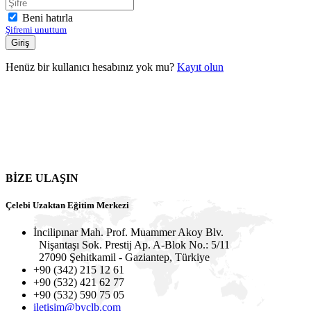
Beni hatırla
Şifremi unuttum
Henüz bir kullanıcı hesabınız yok mu?
Kayıt olun
BİZE ULAŞIN
Çelebi Uzaktan Eğitim Merkezi
İncilipınar Mah. Prof. Muammer Akoy Blv.
Nişantaşı Sok. Prestij Ap. A-Blok No.: 5/11
27090 Şehitkamil - Gaziantep, Türkiye
+90 (342) 215 12 61
+90 (532) 421 62 77
+90 (532) 590 75 05
iletisim@byclb.com