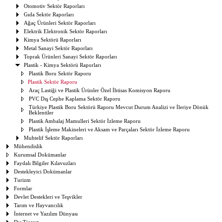
Otomotiv Sektör Raporları
Gıda Sektör Raporları
Ağaç Ürünleri Sektör Raporları
Elektrik Elektronik Sektör Raporları
Kimya Sektörü Raporları
Metal Sanayi Sektör Raporları
Toprak Ürünleri Sanayi Sektör Raporları
Plastik - Kimya Sektörü Raporları
Plastik Boru Sektör Raporu
Plastik Sektör Raporu
Araç Lastiği ve Plastik Ürünler Özel İhtisas Komisyon Raporu
PVC Dış Cephe Kaplama Sektör Raporu
Türkiye Plastik Boru Sektörü Raporu Mevcut Durum Analizi ve İleriye Dönük
Beklentiler
Plastik Ambalaj Mamulleri Sektör İzleme Raporu
Plastik İşleme Makineleri ve Aksam ve Parçaları Sektör İzleme Raporu
Muhtelif Sektör Raporları
Mühendislik
Kurumsal Dokümanlar
Faydalı Bilgiler Kılavuzları
Destekleyici Dokümanlar
Turizm
Formlar
Devlet Destekleri ve Teşvikler
Tarım ve Hayvancılık
İnternet ve Yazılım Dünyası